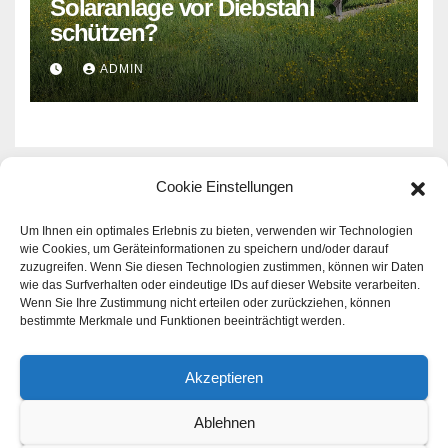
Solaranlage vor Diebstahl
schützen?
ADMIN
Cookie Einstellungen
Rund um das Thema Haus -
Um Ihnen ein optimales Erlebnis zu bieten, verwenden wir Technologien
wie Cookies, um Geräteinformationen zu speichern und/oder darauf
zuzugreifen. Wenn Sie diesen Technologien zustimmen, können wir Daten
Familie - Geld
wie das Surfverhalten oder eindeutige IDs auf dieser Website verarbeiten.
Wenn Sie Ihre Zustimmung nicht erteilen oder zurückziehen, können
Aktuelle Infos zu den Themen Haus - Familie - Geld |
bestimmte Merkmale und Funktionen beeinträchtigt werden.
Immer gut informiert sein!
Akzeptieren
Ablehnen