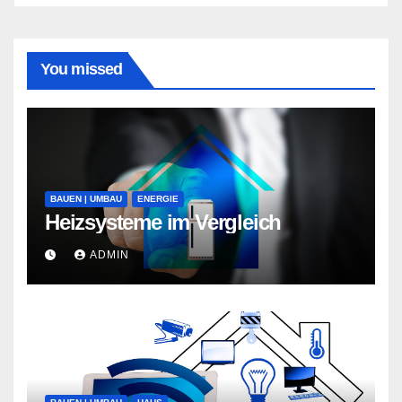
You missed
BAUEN | UMBAU
ENERGIE
Heizsysteme im Vergleich
ADMIN