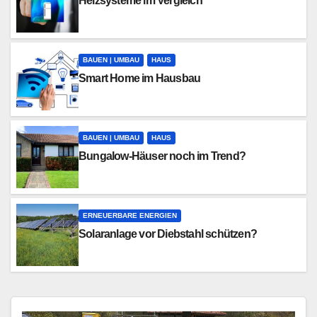
Heizsysteme im Vergleich
BAUEN | UMBAU
HAUS
Smart Home im Hausbau
BAUEN | UMBAU
HAUS
Bungalow-Häuser noch im Trend?
ERNEUERBARE ENERGIEN
Solaranlage vor Diebstahl schützen?