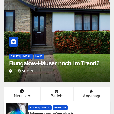
E
S
BAUEN | UMBAU
HAUS
Bungalow-Häuser noch im Trend?
s
ADMIN
Neuestes
Beliebt
Angesagt
BAUEN | UMBAU
ENERGIE