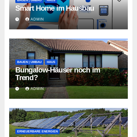
BAUEN | UMBAU
HAUS
Smart Home im Hausbau
ADMIN
BAUEN | UMBAU
HAUS
Bungalow-Häuser noch im
Trend?
ADMIN
ERNEUERBARE ENERGIEN