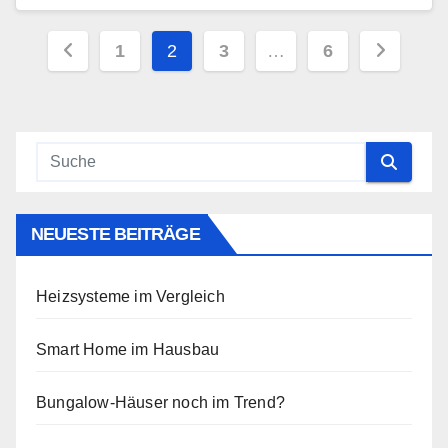
Seitennummerierung
1
2
3
…
6
der
Beiträge
NEUESTE BEITRÄGE
Heizsysteme im Vergleich
Smart Home im Hausbau
Bungalow-Häuser noch im Trend?