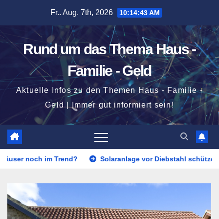
Zum
Fr.. Aug. 7th, 2026
10:14:45 AM
Inhalt
springen
Rund um das Thema Haus -
Familie - Geld
Aktuelle Infos zu den Themen Haus - Familie -
Geld | Immer gut informiert sein!
rend?
Solaranlage vor Diebstahl schützen?
Was ist e