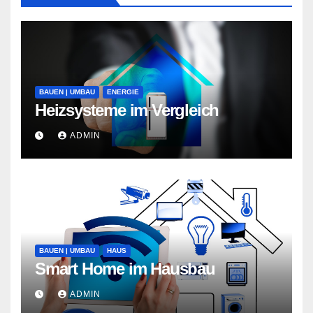
BAUEN | UMBAU
ENERGIE
Heizsysteme im Vergleich
ADMIN
BAUEN | UMBAU
HAUS
Smart Home im Hausbau
ADMIN