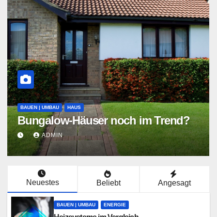
ERNEUERBA
Solara
 | UMBAU
HAUS
galow-Häuser noch im Trend?
schüt
ADMIN
AD
Neuestes
Beliebt
Angesagt
BAUEN | UMBAU
ENERGIE