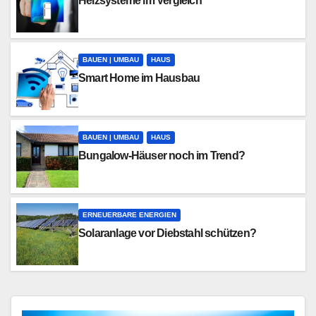
Heizsysteme im Vergleich
BAUEN | UMBAU
HAUS
Smart Home im Hausbau
BAUEN | UMBAU
HAUS
Bungalow-Häuser noch im Trend?
ERNEUERBARE ENERGIEN
Solaranlage vor Diebstahl schützen?