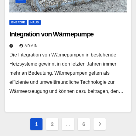
ENERGIE
HAUS
Integration von Wärmepumpe
ADMIN
Die Integration von Wärmepumpen in bestehende
Heizsysteme gewinnt in den letzten Jahren immer
mehr an Bedeutung. Wärmepumpen gelten als
effiziente und umweltfreundliche Technologie zur
Wärmeerzeugung und können dazu beitragen, den…
Seitennummerierung
1
2
…
6