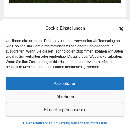
Cookie Einstellungen
Rund um das Thema Haus -
Um Ihnen ein optimales Erlebnis zu bieten, verwenden wir Technologien
wie Cookies, um Geräteinformationen zu speichern und/oder darauf
zuzugreifen. Wenn Sie diesen Technologien zustimmen, können wir Daten
Familie - Geld
wie das Surfverhalten oder eindeutige IDs auf dieser Website verarbeiten.
Wenn Sie Ihre Zustimmung nicht erteilen oder zurückziehen, können
Aktuelle Infos zu den Themen Haus - Familie - Geld |
bestimmte Merkmale und Funktionen beeinträchtigt werden.
Immer gut informiert sein!
Akzeptieren
Ablehnen
Stolz präsentiert von WordPress
|
Theme: Newsup von
Themeansar
Einstellungen ansehen
Home
Datenschutzerklärung
Haftungsausschluss
Impressum
Datenschutzerklärung
Haftungsausschluss
Impressum