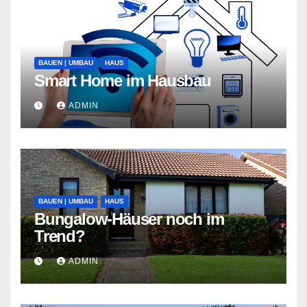
BAUEN | UMBAU
HAUS
Smart Home im Hausbau
ADMIN
BAUEN | UMBAU
HAUS
Bungalow-Häuser noch im
Trend?
ADMIN