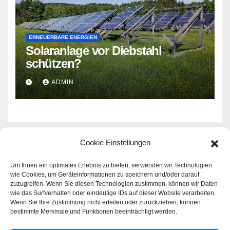
ERNEUERBARE ENERGIEN
Solaranlage vor Diebstahl
schützen?
ADMIN
Cookie Einstellungen
Rund um das Thema Haus -
Um Ihnen ein optimales Erlebnis zu bieten, verwenden wir Technologien
wie Cookies, um Geräteinformationen zu speichern und/oder darauf
zuzugreifen. Wenn Sie diesen Technologien zustimmen, können wir Daten
Familie - Geld
wie das Surfverhalten oder eindeutige IDs auf dieser Website verarbeiten.
Wenn Sie Ihre Zustimmung nicht erteilen oder zurückziehen, können
Aktuelle Infos zu den Themen Haus - Familie - Geld |
bestimmte Merkmale und Funktionen beeinträchtigt werden.
Immer gut informiert sein!