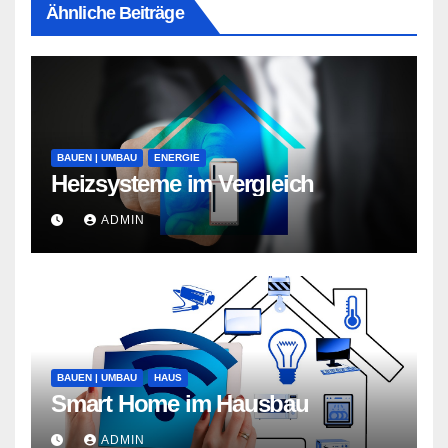
Ähnliche Beiträge
BAUEN | UMBAU
ENERGIE
Heizsysteme im Vergleich
ADMIN
BAUEN | UMBAU
HAUS
Smart Home im Hausbau
ADMIN