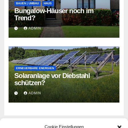
BAUEN | UMBAU
HAUS
Bungalow-Häuser noch im
Trend?
ADMIN
ERNEUERBARE ENERGIEN
Solaranlage vor Diebstahl
schützen?
ADMIN
Cookie Einstellungen