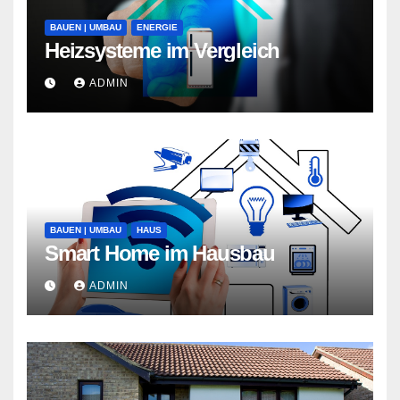
BAUEN | UMBAU
ENERGIE
Heizsysteme im Vergleich
ADMIN
BAUEN | UMBAU
HAUS
Smart Home im Hausbau
ADMIN