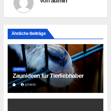
Von
admin
Ähnliche Beiträge
GARTEN
Zaunideen für Tierliebhaber
ADMIN