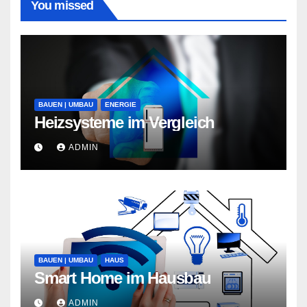
You missed
BAUEN | UMBAU
ENERGIE
Heizsysteme im Vergleich
ADMIN
BAUEN | UMBAU
HAUS
Smart Home im Hausbau
ADMIN