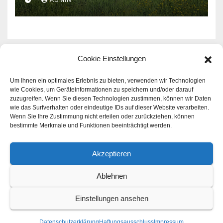
Cookie Einstellungen
Rund um das Thema Haus -
Um Ihnen ein optimales Erlebnis zu bieten, verwenden wir Technologien
wie Cookies, um Geräteinformationen zu speichern und/oder darauf
zuzugreifen. Wenn Sie diesen Technologien zustimmen, können wir Daten
Familie - Geld
wie das Surfverhalten oder eindeutige IDs auf dieser Website verarbeiten.
Wenn Sie Ihre Zustimmung nicht erteilen oder zurückziehen, können
Aktuelle Infos zu den Themen Haus - Familie - Geld |
bestimmte Merkmale und Funktionen beeinträchtigt werden.
Immer gut informiert sein!
Akzeptieren
Ablehnen
Stolz präsentiert von WordPress
|
Theme: Newsup von
Themeansar
Einstellungen ansehen
Home
Datenschutzerklärung
Haftungsausschluss
Impressum
Datenschutzerklärung
Haftungsausschluss
Impressum