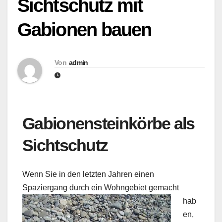
Sichtschutz mit
Gabionen bauen
Von
admin
Gabionensteinkörbe als
Sichtschutz
Wenn Sie in den letzten Jahren einen
Spaziergang durch ein
Wohngebiet gemacht
hab
en,