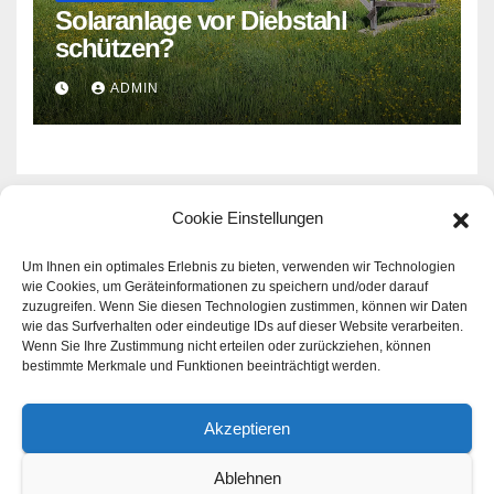
Solaranlage vor Diebstahl
schützen?
ADMIN
Cookie Einstellungen
Rund um das Thema Haus -
Um Ihnen ein optimales Erlebnis zu bieten, verwenden wir Technologien
wie Cookies, um Geräteinformationen zu speichern und/oder darauf
zuzugreifen. Wenn Sie diesen Technologien zustimmen, können wir Daten
Familie - Geld
wie das Surfverhalten oder eindeutige IDs auf dieser Website verarbeiten.
Wenn Sie Ihre Zustimmung nicht erteilen oder zurückziehen, können
Aktuelle Infos zu den Themen Haus - Familie - Geld |
bestimmte Merkmale und Funktionen beeinträchtigt werden.
Immer gut informiert sein!
Akzeptieren
Ablehnen