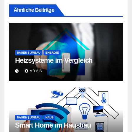
Ähnliche Beiträge
BAUEN | UMBAU
ENERGIE
Heizsysteme im Vergleich
ADMIN
BAUEN | UMBAU
HAUS
Smart Home im Hausbau