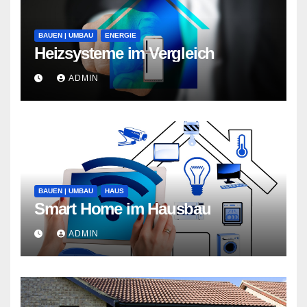
BAUEN | UMBAU
ENERGIE
Heizsysteme im Vergleich
ADMIN
BAUEN | UMBAU
HAUS
Smart Home im Hausbau
ADMIN